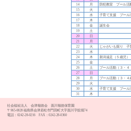
14
月
防犯教室 プール活
15
火
16
水
子育て支援 プール
17
木
18
金
誕生会
19
土
20
日
21
月
22
火
じゃがいも掘り 子
23
水
24
木
新潟遠足（５歳児）
25
金
26
土
プール活動（３・４
27
日
28
月
プール活動（３・４
29
火
30
水
子育て支援 プール
31
木
社会福祉法人 会津報徳会 面川報徳保育園
〒965-0828 福島県会津若松市門田町大字面川字舘堀74
電話：0242-28-0216 FAX：0242-28-0360