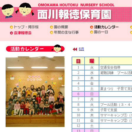
6月
1
火
交通安全指導
2
水
避難訓練 プール活
3
木
4
金
5
土
夏まつり 子育て支
6
日
7
月
8
火
プール活動（３・４
9
水
子育て支援
10
木
サマーキャンプ①（
11
金
サマーキャンプ②（
12
土
13
日