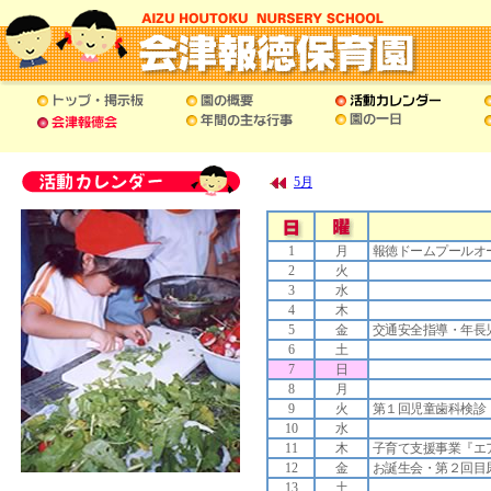
5月
1
月
報徳ドームプールオ
2
火
3
水
4
木
5
金
交通安全指導・年長児
6
土
7
日
8
月
9
火
第１回児童歯科検診
10
水
11
木
子育て支援事業『エ
12
金
お誕生会・第２回目
13
土