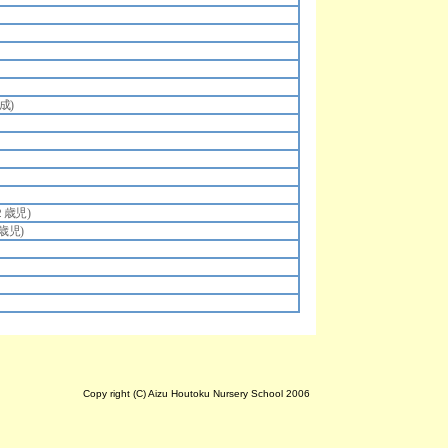
成)
２歳児)
歳児)
Copy right (C) Aizu Houtoku Nursery School 2006