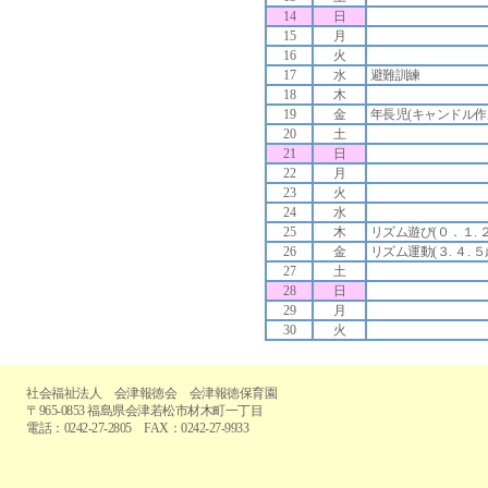
14
日
15
月
16
火
17
水
避難訓練
18
木
19
金
年長児(キャンドル作
20
土
21
日
22
月
23
火
24
水
25
木
リズム遊び(０．１. 
26
金
リズム運動(３. ４. ５
27
土
28
日
29
月
30
火
社会福祉法人 会津報徳会 会津報徳保育園
〒965-0853 福島県会津若松市材木町一丁目
電話：0242-27-2805 FAX：0242-27-9933