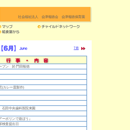
社会福祉法人 会津報徳会 会津報徳保育園
7月
ープン 於:門田報徳
(カレー皿製作)
 石田中央歯科医院来園
アーポリンで遊ぼう』
尿検査提出日